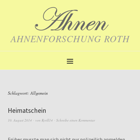
AHNENFORSCHUNG ROTH
Schlagwort:
Allgemein
Heimatschein
10. August 2014
von
Kyrill14
Schreibe einen Kommentar
Früher musste man sich nicht nur polizeilich anmelden,