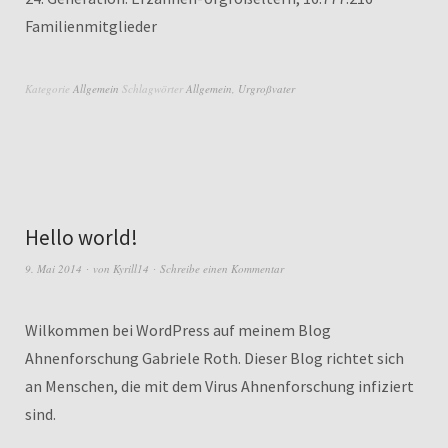
Familienmitglieder
Kategorie
Allgemein
Schlagwörter
Allgemein
,
Urgroßvater
Hello world!
9. Mai 2014
von
Kyrill14
Schreibe einen Kommentar
Wilkommen bei WordPress auf meinem Blog
Ahnenforschung Gabriele Roth. Dieser Blog richtet sich
an Menschen, die mit dem Virus Ahnenforschung infiziert
sind.