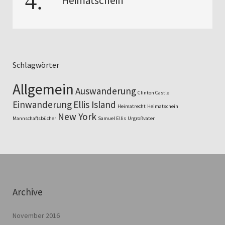
Heimatschein
Schlagwörter
Allgemein
Auswanderung
Clinton Castle
Einwanderung
Ellis Island
Heimatrecht
Heimatschein
New York
Mannschaftsbücher
Samuel Ellis
Urgroßvater
Archive
November 2016