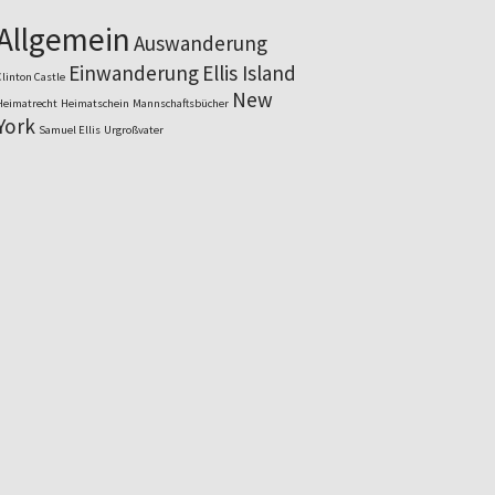
Allgemein
Auswanderung
Einwanderung
Ellis Island
Clinton Castle
New
Heimatrecht
Heimatschein
Mannschaftsbücher
York
Samuel Ellis
Urgroßvater