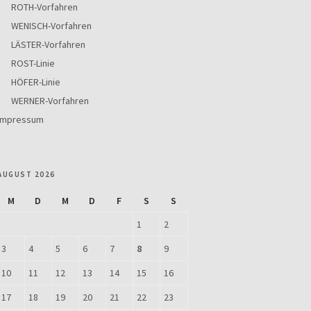
ROTH-Vorfahren
WENISCH-Vorfahren
LÄSTER-Vorfahren
ROST-Linie
HÖFER-Linie
WERNER-Vorfahren
Impressum
AUGUST 2026
M
D
M
D
F
S
S
1
2
3
4
5
6
7
8
9
10
11
12
13
14
15
16
17
18
19
20
21
22
23