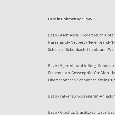
Orte in Böhmen vor 1945
Bezirk Asch: Asch-Friedersreuth-Go
Nassengrub-Neuberg-Neuenbrand-Ni
Schildern-Schönbach-Thonbrunn-Wer
Bezirk Eger: Abtsroth-Berg-Brenndo
Frauenreuth-Gossengrün-Großloh-Ha
Oberschönbach-Schönbach-Steingrub-
Bezirk Falkenau: Gossengrün-Annado
Bezirk Graslitz: Graslitz-Schwaderb