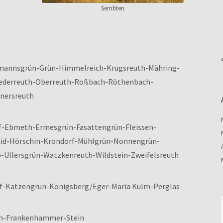
Sembten
ttmannsgrün-Grün-Himmelreich-Krugsreuth-Mähring-
ederreuth-Oberreuth-Roßbach-Röthenbach-
nersreuth
rf-Ebmeth-Ermesgrün-Fasattengrün-Fleissen-
id-Hörschin-Krondorf-Mühlgrün-Nonnengrün-
Ullersgrün-Watzkenreuth-Wildstein-Zweifelsreuth
rf-Katzengrün-Königsberg/Eger-Maria Kulm-Perglas
ach-Frankenhammer-Stein