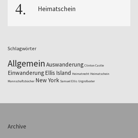
Heimatschein
Schlagwörter
Allgemein
Auswanderung
Clinton Castle
Einwanderung
Ellis Island
Heimatrecht
Heimatschein
New York
Mannschaftsbücher
Samuel Ellis
Urgroßvater
Archive