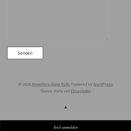
© 2026
Ahnenforschung Roth.
Powered by
WordPress
Theme: Weta von
Elmastudio
.
Jetzt anmelden