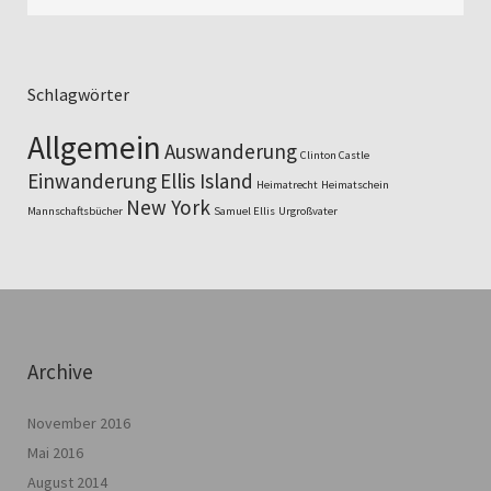
Schlagwörter
Allgemein
Auswanderung
Clinton Castle
Einwanderung
Ellis Island
Heimatrecht
Heimatschein
New York
Mannschaftsbücher
Samuel Ellis
Urgroßvater
Archive
November 2016
Mai 2016
August 2014